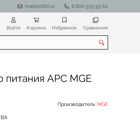
mail@stltd.ru
8 800 555 93 62
Войти
Корзина
Избранное
Сравнение
о питания APC MGE
Производитель:
MGE
0 ВА