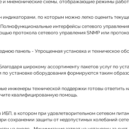
ые и мнемонические схемы, отображающие режимы работ
 индикаторами, по которым можно легко оценить текуще
 Полнофункциональные интерфейсы сетевого управления
ощью протокола сетевого управления SNMP или протокол
еднюю панель - Упрощенная установка и техническое о
Благодаря широкому ассортименту пакетов услуг по уст
 по установке оборудования формируются таким образо
ные инженеры технической поддержки готовы ответить на
лучите квалифицированную помощь.
ИБП, в котором при удовлетворительном сетевом питани
при сохранении защиты от недопустимых колебаний сете
ти на входе - Минимизация затрат на установку за сче