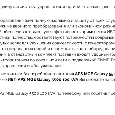
двинутая система управления энергией, отличающаяся 
бразования дает полную изоляцию и защиту от всех флук
режиме двойного преобразования или экономичном режим
й обеспечивает высокую эффективность применения ИБП 
тики полностью соответствуют потребностям современны
дных цепях для улучшения совместимости с генераторам
нтегрированных опций и вспомогательного оборудовани
я, в стандартный комплект поставки входят удобный г
лектропитанием по локальной сети с поддержкой SNMP. В
, управлении и обслуживании.
 источники бесперебойного питания
APS MGE Galaxy 55
имые
ИБП
APS MGE Galaxy 5500 100 kVA
Вы сможете на сп
PS MGE Galaxy 5500 100 kVA по телефону или посетив пр