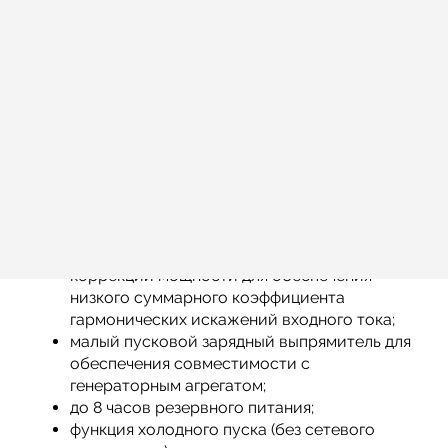
доступны.
Устройство снабжено системой контроля
жизненного цикла для своевременного
проведения предупредительного
обслуживания.
Типовые особенности
топология двойного преобразования
(EN50091: напряжение и частота на выходе
ИБП не зависят от входа) с встроенным
автоматическим байпасом;
зарядный выпрямитель IGBT с функцией
коррекции мощности для обеспечения
низкого суммарного коэффициента
гармонических искажений входного тока;
малый пусковой зарядный выпрямитель для
обеспечения совместимости с
генераторным агрегатом;
до 8 часов резервного питания;
функция холодного пуска (без сетевого