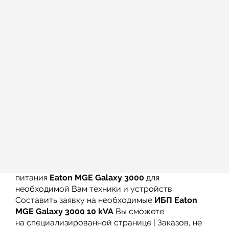
цвет
Подключение к клеммному блоку ввода / вывода
(максимальное сечение кабеля)
Входной /
2
2
2
2
6 мм
10 мм
16 мм
25 мм
выходной кабель
Размер блоков, ВхШхГ (мм)
ИБП с внутренней
1420х655х565
1600х670х685
батареей
Дополнительный
1600х850х685
блок батарей
Вес ИБП с внутренней батареей (кг)
Стандарт /
273/330
335/380
365/470
427/570
премиум
Вы можете приобрести в нашей
компании источники бесперебойного
питания
Eaton MGE Galaxy 3000
для
необходимой Вам техники и устройств.
Составить заявку на необходимые
ИБП
Eaton
MGE Galaxy 3000 10 kVA
Вы сможете
на специализированной странице | Заказов, не