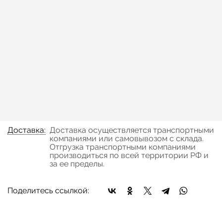
В заявку
Быстрый заказ
Наличие:
нет в наличии
Цена:
Окончательная цена на товар зависит от
объема закупки и окончательных условий
поставки, уточняйте эти данные у менеджера
компании
Оплата:
Оплата осуществляется на основании
выставленного счета, после согласования
условий отгрузки партии товара.
Доставка:
Доставка осуществляется транспортными
компаниями или самовывозом с склада.
Отгрузка транспортными компаниями
производиться по всей территории РФ и
за ее пределы.
Поделитесь ссылкой: