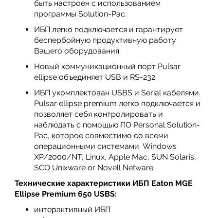
быть настроен с исполь­зованием
программы Solution-Pac.
ИБП легко подключается и гарантирует
беспербойную продуктивную работу
Вашего оборудования
Новый коммуникационный порт Pulsar
ellipse объединяет USB и RS-232.
ИБП укомплектован USBS и Serial кабе­лями.
Pulsar ellipse premium легко подк­лючается и
позволяет себя контроли­ровать и
наблюдать с помощью ПО Personal Solution-
Рас, которое совмес­тимо со всеми
операционными систе­мами: Windows
XP/2000/NT, Linux, Apple Mac, SUN Solaris,
SCO Unixware or Novell Netware.
Технические характеристики ИБП
Eaton MGE
Ellipse Premium 650 USBS:
интерактивный ИБП