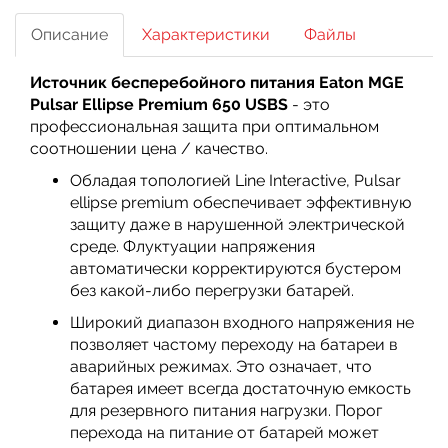
Описание
Характеристики
Файлы
Источник бесперебойного питания Eaton MGE
Pulsar Ellipse Premium 650
USBS
- это
профессиональная защита при оптимальном
соотношении цена / качество.
Обладая топологией Line Interactive, Pulsar
ellipse premium обеспечивает эффективную
защиту даже в нарушен­ной электрической
среде. Флуктуации напряжения
автоматически корректи­руются бустером
без какой-либо пе­регрузки батарей.
Широкий диапазон входного напряже­ния не
позволяет частому переходу на батареи в
аварийных режимах. Это оз­начает, что
батарея имеет всегда доста­точную емкость
для резервного питания нагрузки. Порог
перехода на питание от батарей может