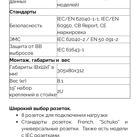
данных
моделей)
Стандарты
IEC/EN 62040-1-1, IEC/EN
Безопасность
60950, CB Report, CE
маркировка
ЭМС
IEC 62040-2 / EN 50 091-2
Защита от ВВ
IEC 61643-1
выбросов
Монтаж, габариты и вес
Габариты (ВxШxГ в
305x80x312
мм)
Вес (кг)
8,1
19" набор
2U
креплений в стойке
Широкий выбор розеток.
8 розеток для подключения нагрузки
Стандарты розеток: French, "Schuko" и
универсальные розетки. Также есть модели
с IEC розетками.