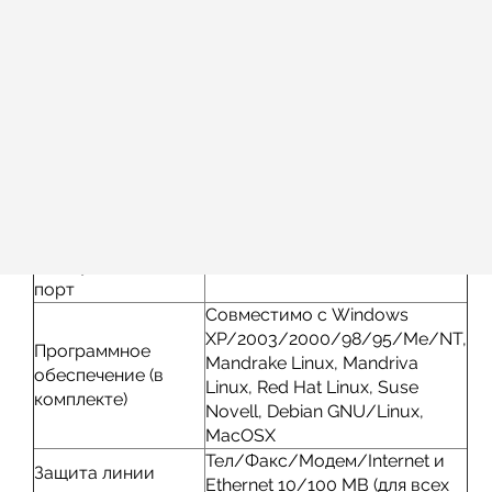
да
(без сети)
Защита от
4 часа
глубокой разрядки
Индикатор замены
светодиоды + звуковая
батарей
сигнализация
автономия при 50%
18 мин
нагрузки
автономия при 70%
9 мин
нагрузки
Коммуникации (только USBS модели)
Коммуникационный
порт
Совместимо с Windows
XP/2003/2000/98/95/Me/NT,
Программное
Mandrake Linux, Mandriva
обеспечение (в
Linux, Red Hat Linux, Suse
комплекте)
Novell, Debian GNU/Linux,
MacOSX
Тел/Факс/Модем/Internet и
Защита линии
Ethernet 10/100 MB (для всех